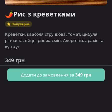
🌶️Рис з креветками
Популярне
Креветки, квасоля стручкова, томат, цибуля
ріпчаста. яйце, рис жасмін. Алергени: арахіс та
кунжут
349 грн
Додати до замовлення за
349 грн