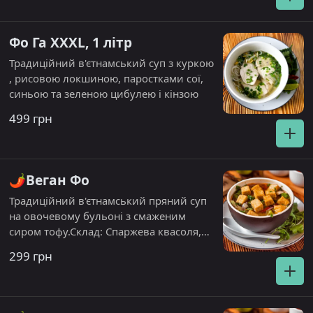
Фо Га XXXL, 1 літр
Традиційний в'єтнамський суп з куркою
, рисовою локшиною, паростками сої,
синьою та зеленою цибулею і кінзою
499 грн
🌶️Веган Фо
Традиційний в'єтнамський пряний суп
на овочевому бульоні з смаженим
сиром тофу.Склад: Спаржева квасоля,
броколі, морква, синя цибуля,
299 грн
шампіньон, перець солодкий, паростки
сої, рисова локшина, сир тофу, кінза.