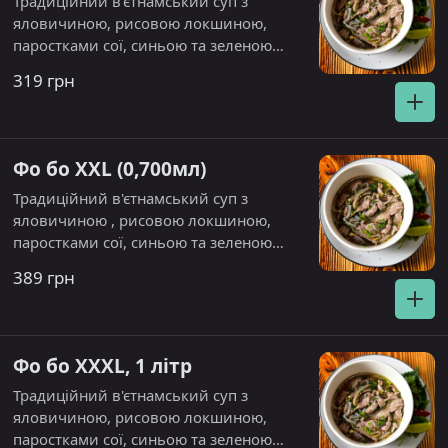
Традиційний в'єтнамський суп з
соусі 279
Рис з креветками
яловичиною, рисовою локшиною,
349
Лимонад манго, 0,400
паростками сої, синьою та зеленою
мл 140
Лимонад лимон, 0,400
цибулею і кінзою
319 грн
мл 120
Чай журавлина 60
Чай
смородина 60
Чай заварний ланч 50
Фо бо XXL (0,700мл)
Традиційний в'єтнамський суп з
яловичиною , рисовою локшиною,
паростками сої, синьою та зеленою
цибулею і кінзою
389 грн
Фо бо XXXL, 1 літр
Традиційний в'єтнамський суп з
яловичиною, рисовою локшиною,
паростками сої, синьою та зеленою