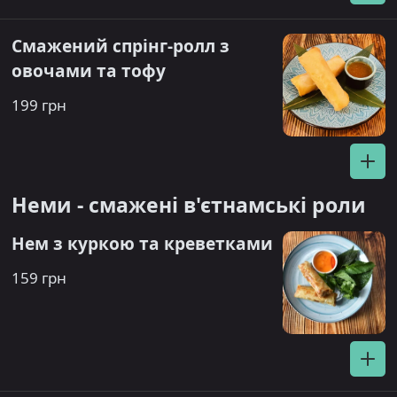
Смажений спрінг-ролл з
овочами та тофу
199 грн
Неми - смажені в'єтнамські роли
Нем з куркою та креветками
159 грн