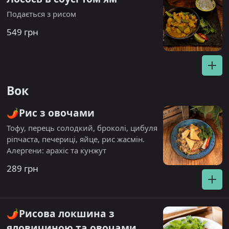
Подається з рисом
549 грн
Вок
🌶️Рис з овочами
Тофу, перець солодкий, броколі, цибуля
ріпчаста, печериці, яйце, рис жасмін.
Алергени: арахіс та кунжут
289 грн
🌶️Рисова локшина з
яловичиною та овочами