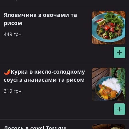
Яловичина з овочами та
рисом
449 грн
🌶️Курка в кисло-солодкому
соусі з ананасами та рисом
319 грн
Лосось в соусі Том ям