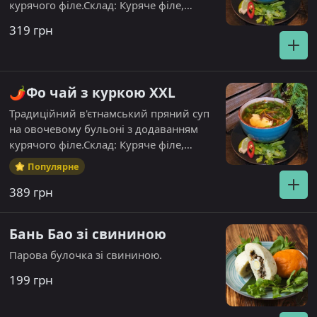
курячого філе.Склад: Куряче філе,
спаржева квасоля, броколі, синя
319 грн
цибуля, паростки сої, рисова локшина,
цибуля зелена, кінза.
🌶️Фо чай з куркою XXL
Традиційний в'єтнамський пряний суп
на овочевому бульоні з додаванням
курячого філе.Склад: Куряче філе,
спаржева квасоля, броколі, синя
Популярне
цибуля, паростки сої, рисова локшина,
389 грн
цибуля зелена, кінза.
Бань Бао зі свининою
Парова булочка зі свининою.
199 грн