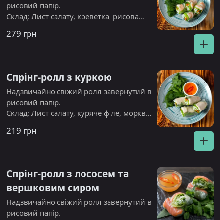
рисовий папір.
Склад: Лист салату, креветка, рисова
вермишель, морква, огірок, кінза.
279 грн
Спрінг-ролл з куркою
Надзвичайно свіжий ролл завернутий в
рисовий папір.
Склад: Лист салату, куряче філе, морква,
огірок, рисова вермишель.
219 грн
Спрінг-ролл з лососем та
вершковим сиром
Надзвичайно свіжий ролл завернутий в
рисовий папір.