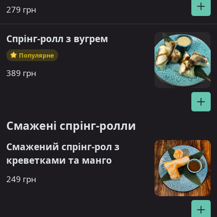
вермишель, манго , огірок, м'ята.
279 грн
Спрінг-ролл з вугрем
Популярне
389 грн
Смажені спрінг-ролли
Смажений спрінг-рол з
креветками та манго
249 грн