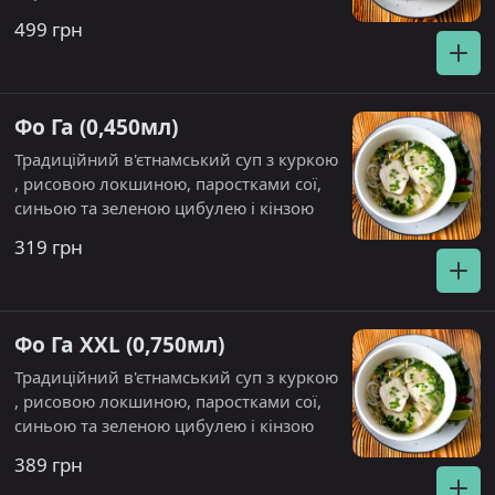
цибулею і кінзою
499 грн
Фо Га (0,450мл)
Традиційний в'єтнамський суп з куркою
, рисовою локшиною, паростками сої,
синьою та зеленою цибулею і кінзою
319 грн
Фо Га XXL (0,750мл)
Традиційний в'єтнамський суп з куркою
, рисовою локшиною, паростками сої,
синьою та зеленою цибулею і кінзою
389 грн