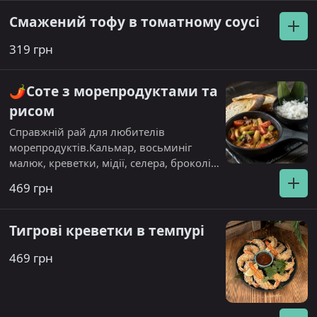
Смажений тофу в томатному соусі
319 грн
🌶️Соте з морепродуктами та
рисом
Справжній рай для любителів
морепродуктів.Кальмар, восьминіг
малюк, креветки, мідії, селера, броколі,
квасоля стручкова, соус на основі
469 грн
кокосового молока та карі. Алергени
кунжут, рибний соус.
Тигрові креветки в темпурі
469 грн