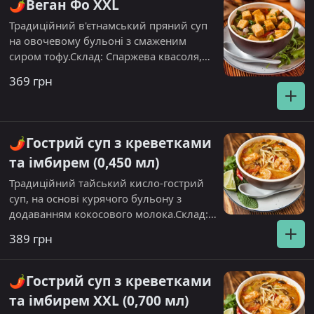
🌶️Веган Фо XXL
Традиційний в'єтнамський пряний суп
на овочевому бульоні з смаженим
сиром тофу.Склад: Спаржева квасоля,
броколі, морква, синя цибуля,
369 грн
шампіньон, перець солодкий, паростки
сої, рисова локшина, сир тофу, кінза.
🌶️Гострий суп з креветками
та імбирем (0,450 мл)
Традиційний тайський кисло-гострий
суп, на основі курячого бульону з
додаванням кокосового молока.Склад:
Креветка, селера, томат, гриб шиитаке,
389 грн
рисова локшина, імбир, соус шрірача
гострий.
🌶️Гострий суп з креветками
та імбирем XXL (0,700 мл)