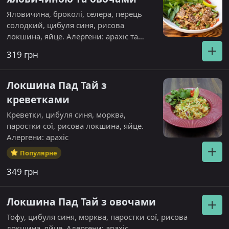
Яловичина, броколі, селера, перець
солодкий, цибуля синя, рисова
локшина, яйце. Алергени: арахіс та
кунжут
319 грн
Локшина Пад Тай з
креветками
Креветки, цибуля синя, морква,
паростки сої, рисова локшина, яйце.
Алергени: арахіс
Популярне
349 грн
Локшина Пад Тай з овочами
Тофу, цибуля синя, морква, паростки сої, рисова
локшина, яйце. Алергени: арахіс