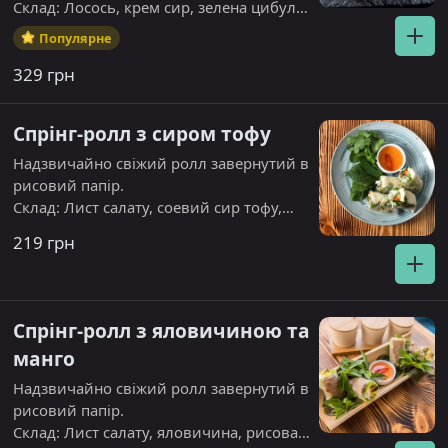
Склад: Лосось, крем сир, зелена цибуля,
лист салату.
Популярне
329 грн
Спрінг-ролл з сиром тофу
Надзвичайно свіжий ролл завернутий в
рисовий папір.
Склад: Лист салату, соевий сир тофу,
гриб шиитаке,морква, огірок, рисова
219 грн
вермишель, кінза.
Спрінг-ролл з яловичиною та
манго
Надзвичайно свіжий ролл завернутий в
рисовий папір.
Склад: Лист салату, яловичина, рисова