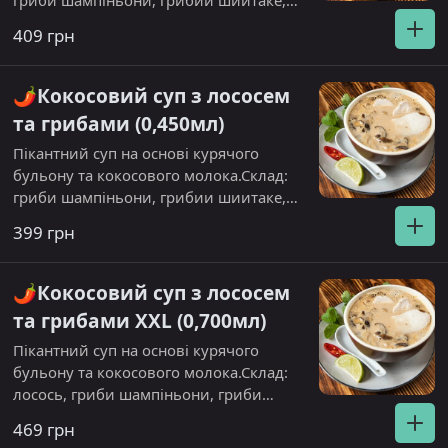
гриби шампіньони, грибии шиитаке,
куряче філе, кокосове молоко, соус
409 грн
шрірача
🌶️Кокосовий суп з лососем
та грибами (0,450мл)
Пікантний суп на основі курячого
бульону та кокосового молока.Склад:
гриби шампіньони, грибии шиитаке,
лосось, томати чері, кокосове молоко,
399 грн
соус шрірача. Подається з паровим
рисом
🌶️Кокосовий суп з лососем
та грибами XXL (0,700мл)
Пікантний суп на основі курячого
бульону та кокосового молока.Склад:
лосось, гриби шампіньони, гриби
шиитаке, томати чері, кокосове молоко,
469 грн
соус шрірача. Подається з паровим