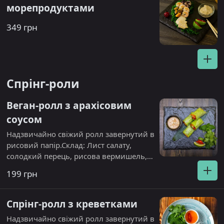
морепродуктами
349 грн
Спрінг-роли
Веган-ролл з арахісовим
соусом
Надзвичайно свіжий ролл завернутий в
рисовий папір.Склад: Лист салату,
солодкий перець, рисова вермишель,
морква, огірок. Підходить для веганів та
199 грн
вегетаріанців. Подається з арахісовим
соусом.
Спрінг-ролл з креветками
Надзвичайно свіжий ролл завернутий в