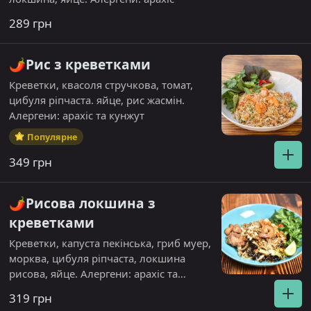
289 грн
🌶️Рис з креветками
Креветки, квасоля стручкова, томат,
цибуля ріпчаста. яйце, рис жасмін.
Алергени: арахіс та кунжут
Популярне
349 грн
🌶️Рисова локшина з
креветками
Креветки, капуста пекінська, гриб муер,
морква, цибуля ріпчаста, локшина
рисова, яйце. Алергени: арахіс та
кунжут.
319 грн