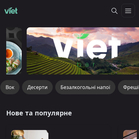
Вок
Десерти
Безалкогольні напої
Фреші
Нове та популярне