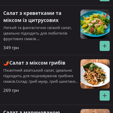
Салат з креветками та
міксом із цитрусових
Легкий та фантастично свіжий салат,
ідеально підходить для любителів
фруктових смаків.
Склад: Креветки, філе апельсина, філе
349 грн
грейпфрута ,салат айсберг, салат лоло
біондо, руккола. Цитрусова заправка.
Посипається мигдалевими пластівцями.
🌶️Салат з міксом грибів
Пікантний азіатський салат, ідеально
підходить для поціновувачів грибних
смаків.Склад: гриб муер, гриб шиитаке,
гриб шампіньон, морква, огірок, соєві
269 грн
паростки. Посипається кунжутом.
Салат з маринованою