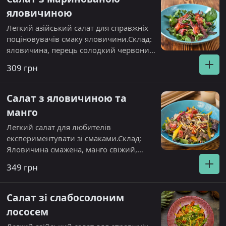
яловичиною
Легкий азійський салат для справжніх
поціновувачів смаку яловичини.Склад:
яловичина, перець солодкий червоний,
огірок, лоло біондо, рукола, цибуля
309 грн
синя, томат чері. Алергени: кунжут.
Салат з яловичиною та
манго
Легкий салат для любителів
експериментувати зі смаками.Склад:
Яловичина смажена, манго свіжий,
огірок, перець солодкий червоний,
349 грн
морква, томати чері, лоло біондо,
рукола. Алергени: кунжут.
Салат зі слабосолоним
лососем