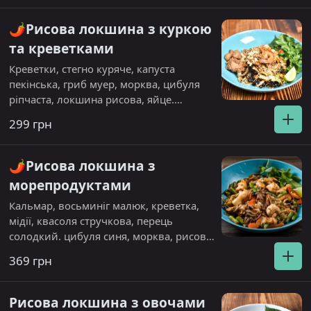
🌶️Рисова локшина з куркою
та креветками
Креветки, стегно куряче, капуста
пекінська, гриб муер, морква, цибуля
ріпчаста, локшина рисова, яйце.
Алергени: арахіс та кунжут.
299 грн
🌶️Рисова локшина з
морепродуктами
Кальмар, восьминіг малюк, креветка,
мідії, квасоля стручкова, перець
солодкий. цибуля синя, морква, рисова
локшина. Алергени: арахіс та кунжут
369 грн
Рисова локшина з овочами