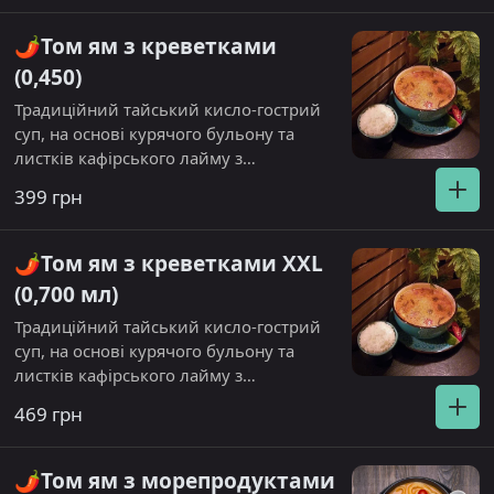
рисом
🌶️Том ям з креветками
(0,450)
Традиційний тайський кисло-гострий
суп, на основі курячого бульону та
листків кафірського лайму з
додаванням кокосового молока.Склад:
399 грн
Креветки, гриб шиитаке, томат чері,
соус шрірача гострий. Подається з
паровим рисом
🌶️Том ям з креветками XXL
(0,700 мл)
Традиційний тайський кисло-гострий
суп, на основі курячого бульону та
листків кафірського лайму з
додаванням кокосового молока.Склад:
469 грн
Креветки, гриб шиитаке, томат чері,
соус шрірача гострий. Подається з
паровим рисом
🌶️Том ям з морепродуктами