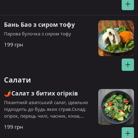
Бань Бао з сиром тофу
Парова булочка з сиром тофу
199 грн
Салати
🌶️Салат з битих огірків
Пікантний азіатський салат, ідеально
підходить до будь яких страв.Склад:
огірок, перець чилі, часник, кінза,
рисовий оцет, сіль, цукор. Посипається
199 грн
арахісом