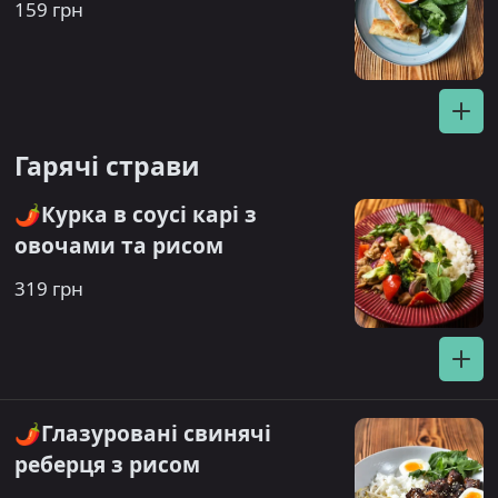
159 грн
Гарячі страви
🌶️Курка в соусі карі з
овочами та рисом
319 грн
🌶️Глазуровані свинячі
реберця з рисом