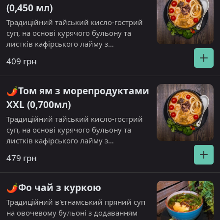
(0,450 мл)
Традиційний тайський кисло-гострий
суп, на основі курячого бульону та
листків кафірського лайму з
додаванням кокосового молока.Склад:
409 грн
Креветки, кальмар, восьминіг малюк,
гриб шиитаке, томат чері, соус шрірача
гострий. Подається з паровим рисом
🌶️Том ям з морепродуктами
XXL (0,700мл)
Традиційний тайський кисло-гострий
суп, на основі курячого бульону та
листків кафірського лайму з
додаванням кокосового молока.Склад:
479 грн
Креветки, кальмар, восьминіг малюк,
гриб шиитаке, томат чері, соус шрірача
гострий. Подається з паровим рисом
🌶️Фо чай з куркою
Традиційний в'єтнамський пряний суп
на овочевому бульоні з додаванням