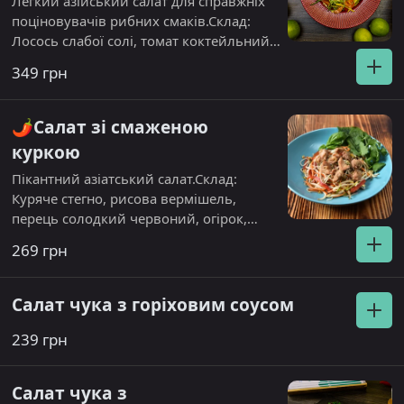
Легкий азійський салат для справжніх
поціновувачів рибних смаків.Склад:
Лосось слабої солі, томат коктейльний,
манго свіже, рукола, салат айсберг,
349 грн
салат лоло біондо. Посипається
кедровим горіхом.
🌶️Салат зі смаженою
куркою
Пікантний азіатський салат.Склад:
Куряче стегно, рисова вермішель,
перець солодкий червоний, огірок,
томат, паростки сої. Алергени: кунжут.
269 грн
Салат чука з горіховим соусом
239 грн
Салат чука з