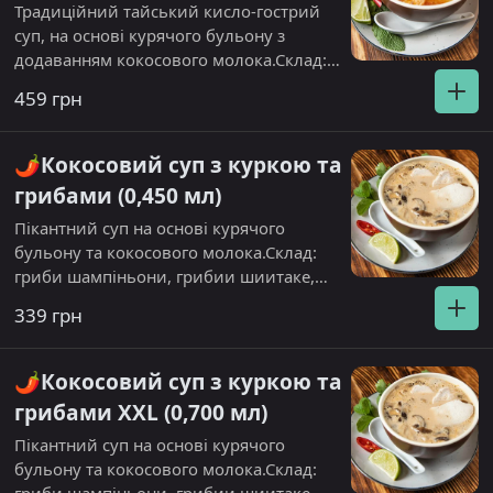
Традиційний тайський кисло-гострий
суп, на основі курячого бульону з
додаванням кокосового молока.Склад:
Креветка, селера, томат, гриб шиитаке,
459 грн
рисова локшина, імбир, соус шрірача
гострий.
🌶️Кокосовий суп з куркою та
грибами (0,450 мл)
Пікантний суп на основі курячого
бульону та кокосового молока.Склад:
гриби шампіньони, грибии шиитаке,
куряче філе, кокосове молоко, соус
339 грн
шрірача
🌶️Кокосовий суп з куркою та
грибами XXL (0,700 мл)
Пікантний суп на основі курячого
бульону та кокосового молока.Склад: