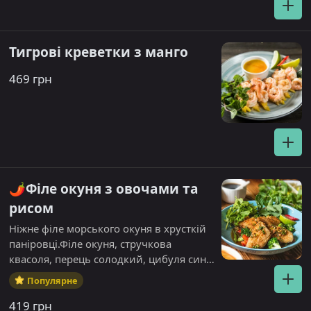
Тигрові креветки з манго
469 грн
🌶️Філе окуня з овочами та
рисом
Ніжне філе морського окуня в хрусткій
паніровці.Філе окуня, стручкова
квасоля, перець солодкий, цибуля синя,
броколі. Рис паровий.Алергени кінза,
Популярне
рибний соус
419 грн