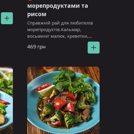
морепродуктами та
рисом
Справжній рай для любителів
морепродуктів.Кальмар,
восьминіг малюк, креветки,
мідії, селера, броколі, квасоля
469 грн
стручкова, соус на основі
кокосового молока та карі.
Алергени кунжут, рибний соус.