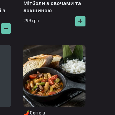
Мітболи з овочами та
 з
локшиною
299 грн
🌶️Соте з