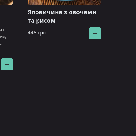
Яловичина з овочами
та рисом
я в
449 грн
ня,
околі.
а,