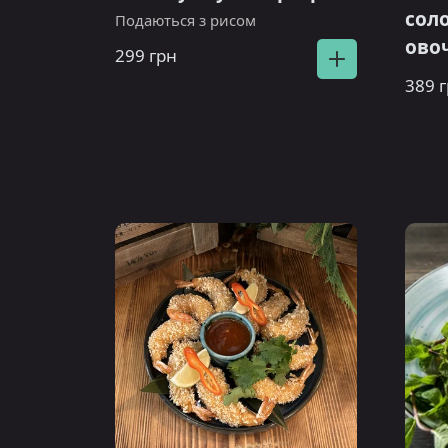
соло
Подаються з рисом
ово
299 грн
389 