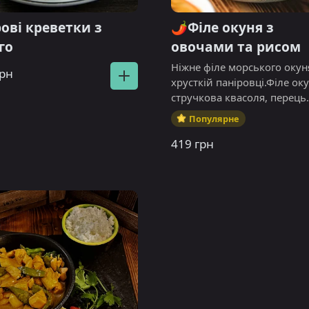
ові креветки з
🌶️Філе окуня з
го
овочами та рисом
Ніжне філе морського окун
грн
хрусткій паніровці.Філе оку
стручкова квасоля, перець
солодкий, цибуля синя, бр
Популярне
Рис паровий.Алергени кінз
419 грн
рибний соус