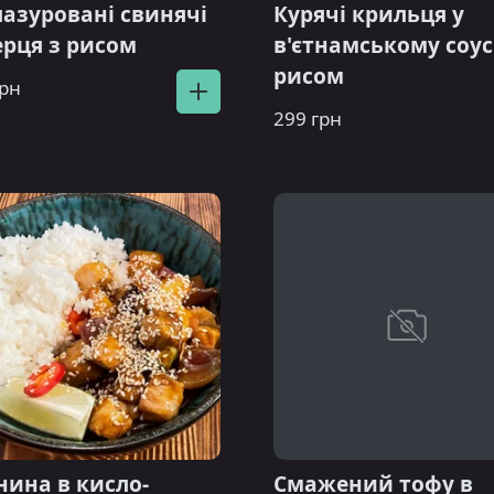
лазуровані свинячі
Курячі крильця у
ерця з рисом
в'єтнамському соусі
рисом
грн
299 грн
нина в кисло-
Смажений тофу в