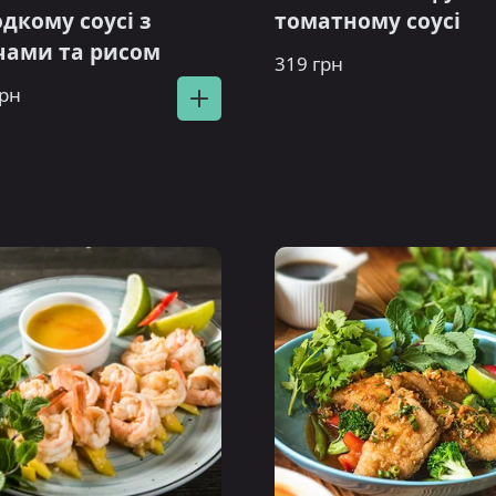
дкому соусі з
томатному соусі
чами та рисом
319 грн
грн