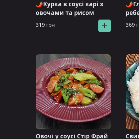
🌶️Курка в соусі карі з
🌶️Г
овочами та рисом
реб
319 грн
369 
Овочі у соусі Стір Фрай
Сви